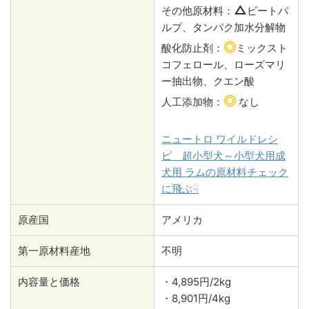
△
その他原材料：
ビートパ
ルプ、タンパク加水分解物
◎
酸化防止剤：
ミックスト
コフェロール、ローズマリ
ー抽出物、クエン酸
◎
人工添加物：
なし
ニュートロ ワイルドレシ
ピ 超小型犬～小型犬用成
犬用 ラムの原材料チェック
に飛ぶ☟
原産国
アメリカ
第一原材料産地
不明
内容量と価格
・4,895円/2kg
・8,901円/4kg