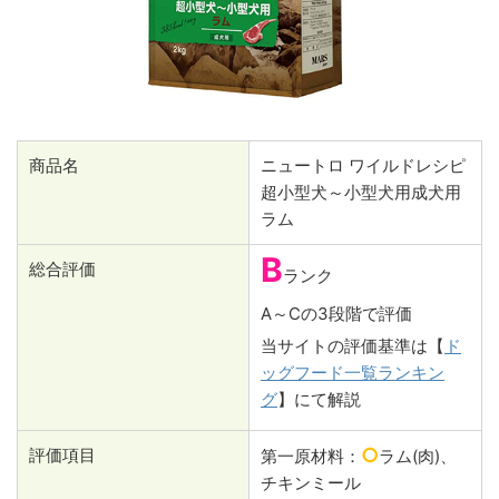
商品名
ニュートロ ワイルドレシピ
超小型犬～小型犬用成犬用
ラム
B
総合評価
ランク
A～Cの3段階で評価
当サイトの評価基準は【
ド
ッグフード一覧ランキン
グ
】にて解説
○
評価項目
第一原材料：
ラム(肉)、
チキンミール