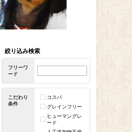
絞り込み検索
フリーワ
ード
こだわり
コスパ
条件
グレインフリー
ヒューマングレ
ード
人工添加物不使