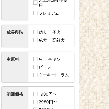
用
プレミアム
成長段階
幼犬
子犬
成犬
高齢犬
主原料
魚
チキン
ビーフ
ターキー
ラム
初回価格
1980円〜
2980円〜