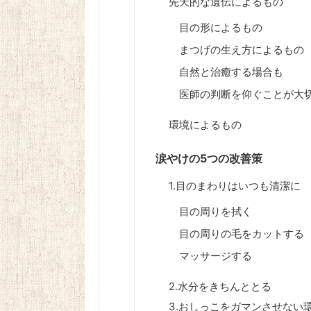
先天的な遺伝によるもの
目の形によるもの
まつげの生え方によるもの
自然と治癒する場合も
医師の判断を仰ぐことが大
環境によるもの
涙やけの5つの改善策
1.目のまわりはいつも清潔に
目の周りを拭く
目の周りの毛をカットする
マッサージする
2.水分をきちんととる
3.おしっこをガマンさせない