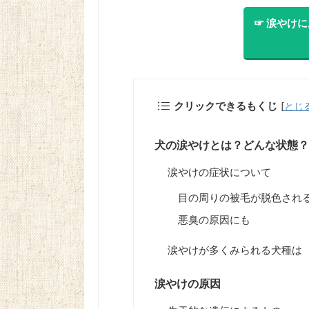
☞ 涙やけ
クリックできるもくじ
[
とじ
犬の涙やけとは？どんな状態？
涙やけの症状について
目の周りの被毛が脱色され
悪臭の原因にも
涙やけが多くみられる犬種は
涙やけの原因